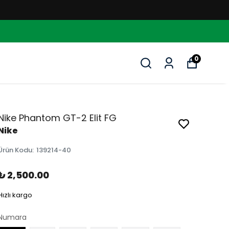
0
Nike Phantom GT-2 Elit FG
Nike
Ürün Kodu
:
139214-40
₺ 2,500.00
Hızlı kargo
Numara