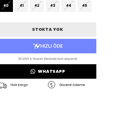
40
41
42
43
44
45
STOKTA YOK
WHATSAPP
Hızlı kargo
Güvenli ödeme