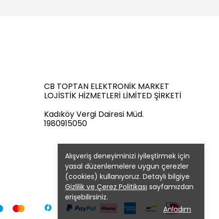
CB TOPTAN ELEKTRONİK MARKET
LOJİSTİK HİZMETLERİ LİMİTED ŞİRKETİ
Kadıköy Vergi Dairesi Müd.
1980915050
Alışveriş deneyiminizi iyileştirmek için
yasal düzenlemelere uygun çerezler
(cookies) kullanıyoruz. Detaylı bilgiye
Gizlilik ve Çerez Politikası
sayfamızdan
erişebilirsiniz.
Anladım