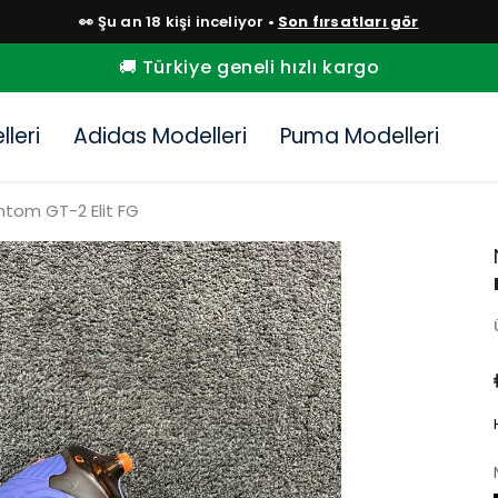
👀 Şu an 18 kişi inceliyor •
Son fırsatları gör
🚚 Türkiye geneli hızlı kargo
leri
Adidas Modelleri
Puma Modelleri
ntom GT-2 Elit FG