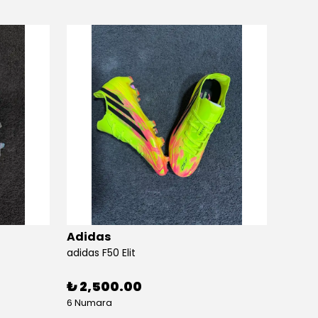
Adidas
Adid
adidas F50 Elit
adidas 
₺ 2,500.00
₺ 2,
6 Numara
6 Numa