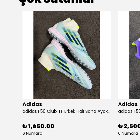
Adidas
Adidas
as
adidas F50 Club TF Erkek Halı Saha Ayakkabısı
adidas F50
₺ 1,650.00
₺ 2,50
6 Numara
6 Numara