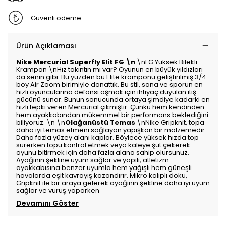
Güvenli ödeme
Ürün Açıklaması
Nike Mercurial Superfly Elit FG \n
\nFG Yüksek Bilekli
Krampon \nHız takıntın mı var? Oyunun en büyük yıldızları
da senin gibi. Bu yüzden bu Elite kramponu geliştirilmiş 3/4
boy Air Zoom birimiyle donattık. Bu stil, sana ve sporun en
hızlı oyuncularına defansı aşmak için ihtiyaç duyulan itiş
gücünü sunar. Bunun sonucunda ortaya şimdiye kadarki en
hızlı tepki veren Mercurial çıkmıştır. Çünkü hem kendinden
hem ayakkabından mükemmel bir performans beklediğini
biliyoruz. \n \n
Olağanüstü Temas
\nNike Gripknit, topa
daha iyi temas etmeni sağlayan yapışkan bir malzemedir.
Daha fazla yüzey alanı kaplar. Böylece yüksek hızda top
sürerken topu kontrol etmek veya kaleye şut çekerek
oyunu bitirmek için daha fazla alana sahip olursunuz.
Ayağının şekline uyum sağlar ve yapılı, atletizm
ayakkabısına benzer uyumla hem yağışlı hem güneşli
havalarda eşit kavrayış kazandırır. Mikro kalıplı doku,
Gripknit ile bir araya gelerek ayağının şekline daha iyi uyum
sağlar ve vuruş yaparken
Devamını Göster