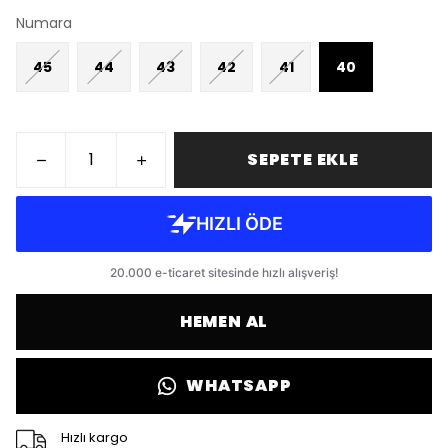
Numara
45
44
43
42
41
40
SEPETE EKLE
HEMEN AL
WHATSAPP
Hızlı kargo