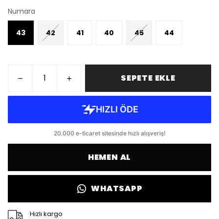
Numara
43
42
41
40
45
44
SEPETE EKLE
HEMEN AL
WHATSAPP
Hızlı kargo