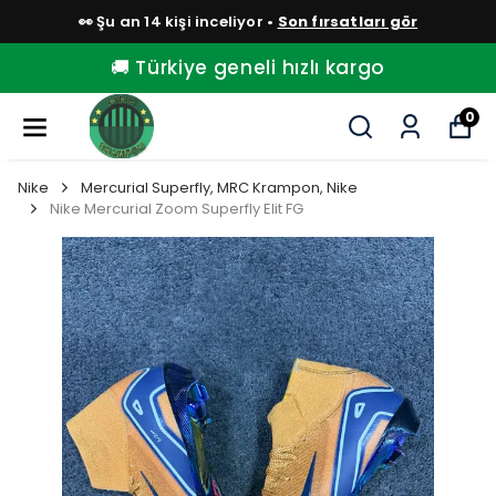
👀 Şu an 14 kişi inceliyor •
Son fırsatları gör
🚚 Türkiye geneli hızlı kargo
0
Nike
Mercurial Superfly, MRC Krampon, Nike
Nike Mercurial Zoom Superfly Elit FG