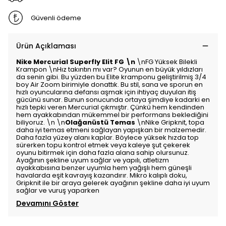
Güvenli ödeme
Ürün Açıklaması
Nike Mercurial Superfly Elit FG \n
\nFG Yüksek Bilekli
Krampon \nHız takıntın mı var? Oyunun en büyük yıldızları
da senin gibi. Bu yüzden bu Elite kramponu geliştirilmiş 3/4
boy Air Zoom birimiyle donattık. Bu stil, sana ve sporun en
hızlı oyuncularına defansı aşmak için ihtiyaç duyulan itiş
gücünü sunar. Bunun sonucunda ortaya şimdiye kadarki en
hızlı tepki veren Mercurial çıkmıştır. Çünkü hem kendinden
hem ayakkabından mükemmel bir performans beklediğini
biliyoruz. \n \n
Olağanüstü Temas
\nNike Gripknit, topa
daha iyi temas etmeni sağlayan yapışkan bir malzemedir.
Daha fazla yüzey alanı kaplar. Böylece yüksek hızda top
sürerken topu kontrol etmek veya kaleye şut çekerek
oyunu bitirmek için daha fazla alana sahip olursunuz.
Ayağının şekline uyum sağlar ve yapılı, atletizm
ayakkabısına benzer uyumla hem yağışlı hem güneşli
havalarda eşit kavrayış kazandırır. Mikro kalıplı doku,
Gripknit ile bir araya gelerek ayağının şekline daha iyi uyum
sağlar ve vuruş yaparken
Devamını Göster